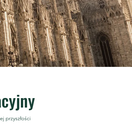
y
acyjny
j przyszłości