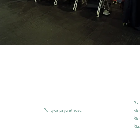
uropa AISBL
Numer identyfikacyjny :
Sko
m Silversquare
233702643888-01
in
zność
BCE/Nr VAT: BE0720.721.480
ingowa
Biu
steena 47
Polityka prywatności
Śle
ukseli
Śle
Śl