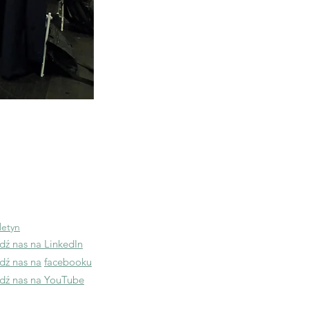
Odwiedź
APRA US
ntaktuj się z nami
fo@apraeurope.org
letyn
dź nas na LinkedIn
dź nas na
facebooku
edź nas na YouTube