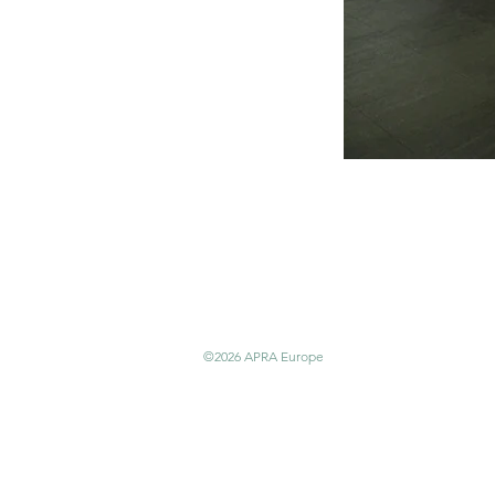
APRA Europe
APRA E
Centru
społec
©2026 APRA Europe
cowork
Kanter
1000 Br
Belgia