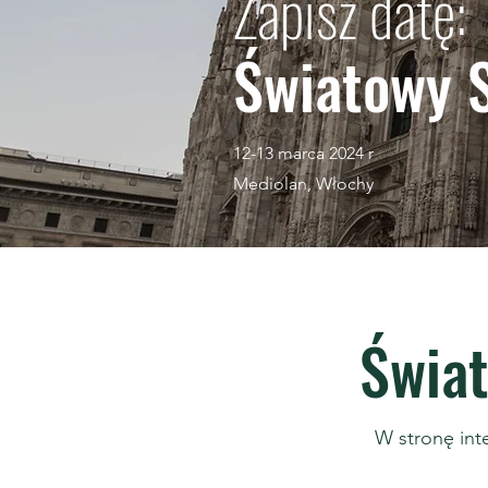
Zapisz datę:
Światowy 
12-13 marca 2024 r
Mediolan, Włochy
Świat
W stronę int