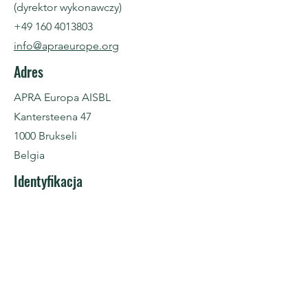
(dyrektor wykonawczy)
+49 160 4013803
info@apraeurope.org
Adres
APRA Europa AISBL
Kantersteena 47
1000 Brukseli
Belgia
Identyfikacja
Numer firmy BCE:
0720.721.480
VAT nie.:
BE0720721480