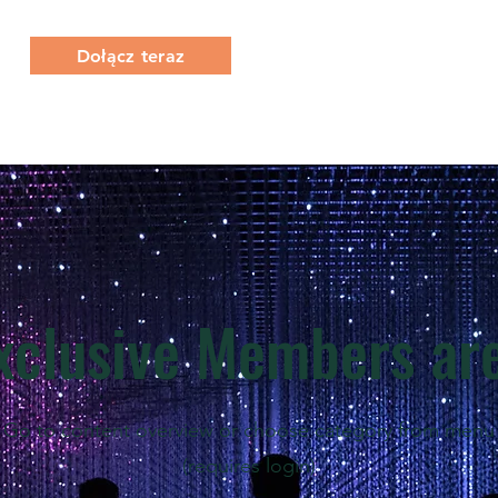
Dołącz teraz
O Nas
Co robimy
Członkostwo
xclusive M
embers ar
Go to content overview or choose category from menu
(requires login)