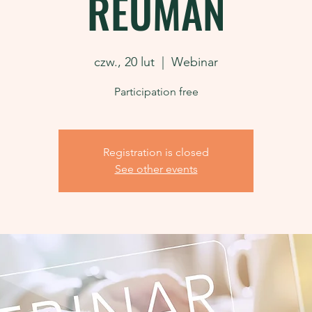
REUMAN
czw., 20 lut
  |  
Webinar
Participation free
Registration is closed
See other events