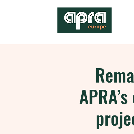
Reman
APRA’s 
proje