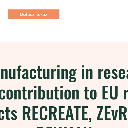
Dołącz teraz
O Nas
Co robimy
Członkostwo
ufacturing in rese
contribution to EU 
cts RECREATE, ZEv