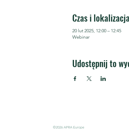
Czas i lokalizacj
20 lut 2025, 12:00 – 12:45
Webinar
Udostępnij to wy
APRA Europe
APRA E
Centru
społec
©2026 APRA Europe
cowork