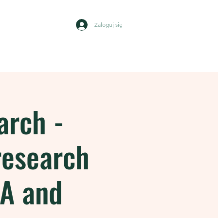
Zaloguj się
Wydarzenia
Kontakt
arch -
research
RA and