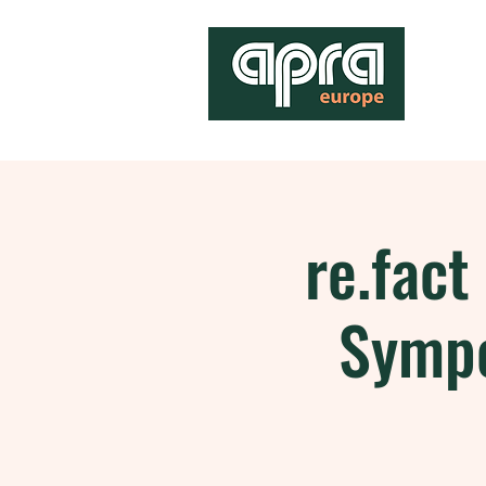
re.fac
Symp