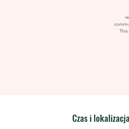
re
communi
This
Czas i lokalizacj