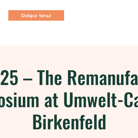
Dołącz teraz
O Nas
Co robimy
Członkostwo
t 25 – The Remanufa
osium at Umwelt-C
Birkenfeld