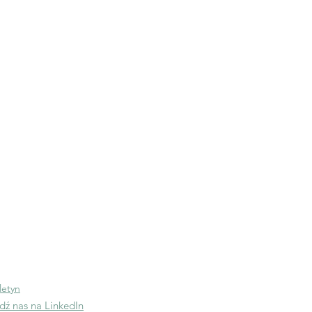
Odwiedź
APRA US
ntaktuj się z nami
fo@apraeurope.org
letyn
dź nas na LinkedIn