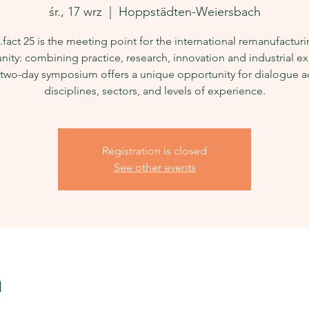
śr., 17 wrz
  |  
Hoppstädten-Weiersbach
.fact 25 is the meeting point for the international remanufactur
ty: combining practice, research, innovation and industrial ex
 two-day symposium offers a unique opportunity for dialogue a
disciplines, sectors, and levels of experience.
Registration is closed
See other events
a