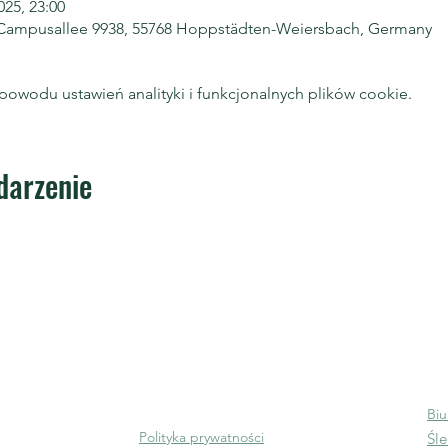
025, 23:00
Campusallee 9938, 55768 Hoppstädten-Weiersbach, Germany
owodu ustawień analityki i funkcjonalnych plików cookie.
darzenie
uropa AISBL
Numer identyfikacyjny :
Sko
m Silversquare
233702643888-01
in
zność
BCE/Nr VAT: BE0720.721.480
ingowa
Biu
steena 47
Polityka prywatności
Śle