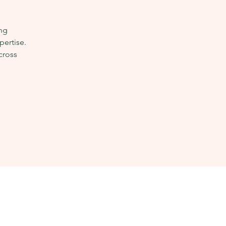
ing
pertise.
cross