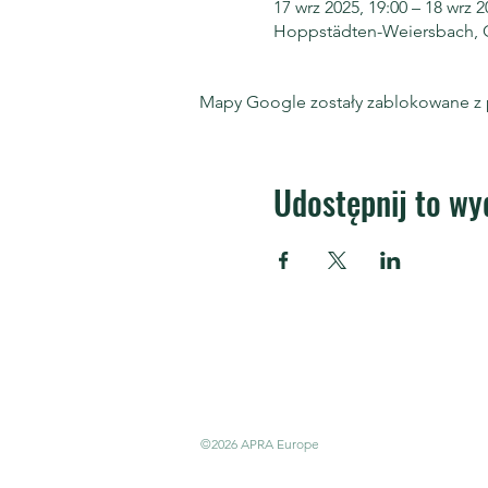
17 wrz 2025, 19:00 – 18 wrz 2
Hoppstädten-Weiersbach, 
Mapy Google zostały zablokowane z p
Udostępnij to wy
APRA Europe
APRA E
Centru
społec
©2026 APRA Europe
cowork
Kanter