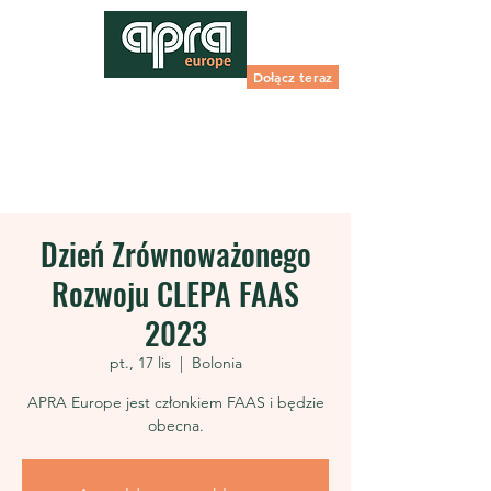
Dołącz teraz
Dzień Zrównoważonego
Rozwoju CLEPA FAAS
2023
pt., 17 lis
  |  
Bolonia
APRA Europe jest członkiem FAAS i będzie
obecna.