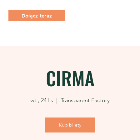
Dołącz teraz
O Nas
Co robimy
Członkostwo
CIRMA
wt., 24 lis
  |  
Transparent Factory
Kup bilety