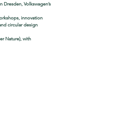
in Dresden, Volkswagen’s 
workshops, innovation 
nd circular design 
r Nature), with 