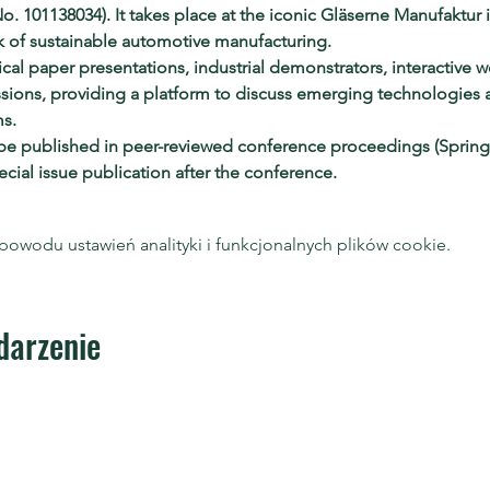
 101138034). It takes place at the iconic Gläserne Manufaktur 
k of sustainable automotive manufacturing.
ical paper presentations, industrial demonstrators, interactive 
sions, providing a platform to discuss emerging technologies a
ms.
 be published in peer-reviewed conference proceedings (Springe
ecial issue publication after the conference.
owodu ustawień analityki i funkcjonalnych plików cookie.
darzenie