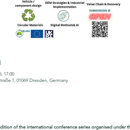
a
6, 17:00
straße 1, 01069 Dresden, Germany
ition of the international conference series organised under t