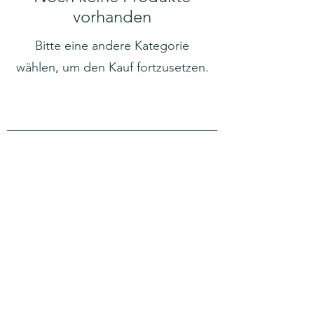
vorhanden
Bitte eine andere Kategorie
wählen, um den Kauf fortzusetzen.
APRA Europe
APRA Europe AISBL
Silversquare Central
Coworking-Community
Kantersteen 47
1000 Brussels
Belgien
Transparenzregister:
233702643888-01