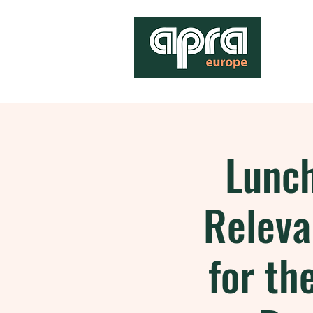
Lunch
Releva
for th