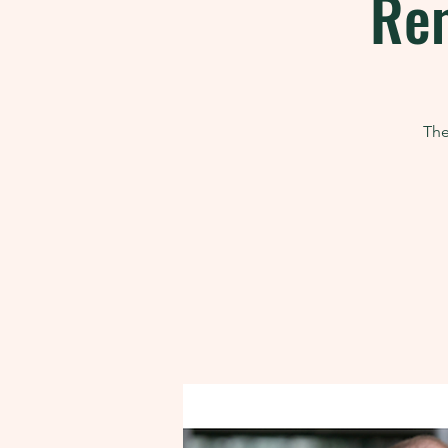
Rem
The