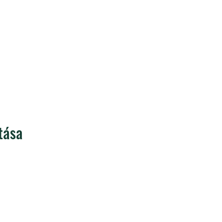
tása
Europe AISBL
Átláthatósági nyilvántartás:
Lép
quare Central
233702643888-01
vel