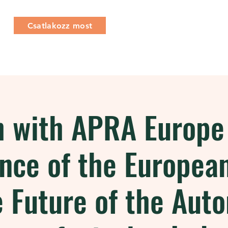
Csatlakozz most
Rólunk
Amit csinálunk
Tagság
Esem
 with APRA Europe
nce of the Europea
e Future of the Aut