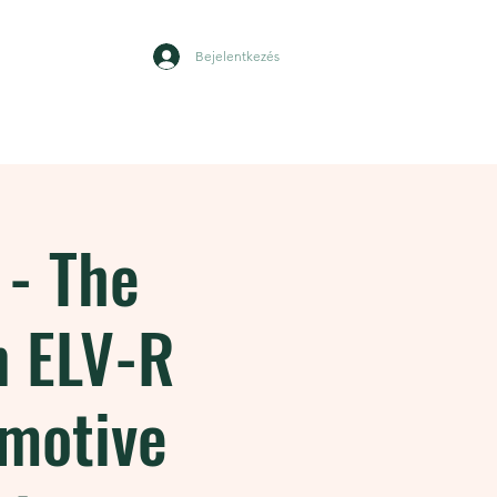
Bejelentkezés
ények
Kapcsolatba lépni
 - The
n ELV-R
omotive