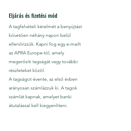
Eljárás és fizetési mód
A tagfelvételi kérelmét a benyújtást
követően néhány napon belül
ellenőrizzük. Kapni fog egy e-mailt
az APRA Europe-tól, amely
megerősíti tagságát vagy további
részleteket közöl.
A tagságot évente, az első évben
arányosan számlázzuk ki. A tagok
számlát kapnak, amelyet banki
átutalással kell kiegyenlíteni.
I agree to the Bylaws of APRA
Europe
View Bylaws