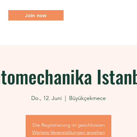
Join now
Über uns
Was wir tun
Mitgliedschaft
tomechanika Istan
Do., 12. Juni
  |  
Büyükçekmece
Die Registrierung ist geschlossen
Weitere Veranstaltungen ansehen